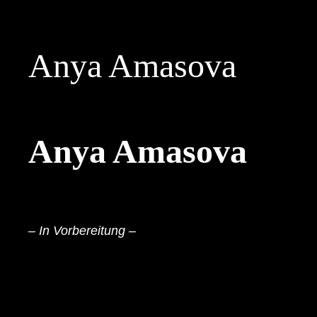
Skip
to
Anya Amasova
content
Anya Amasova
– In Vorbereitung –