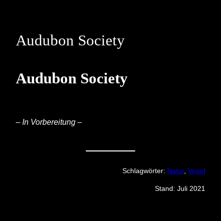
Skip
to
content
Audubon Society
Audubon Society
– In Vorbereitung –
Schlagwörter:
Natur
, 
Vogel
Stand: Juli 2021