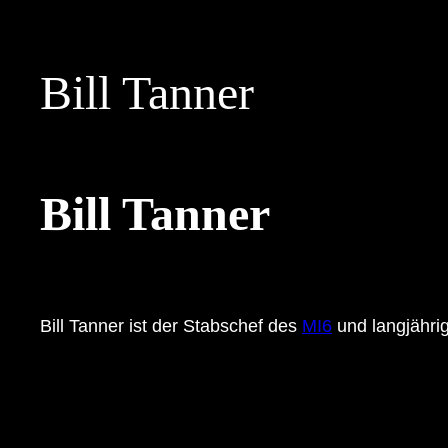
Skip
to
Bill Tanner
content
Bill Tanner
Bill Tanner ist der Stabschef des
MI6
und langjähri