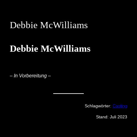
Skip
to
content
Debbie McWilliams
Debbie McWilliams
– In Vorbereitung –
Schlagwörter:
Casting
Stand: Juli 2023