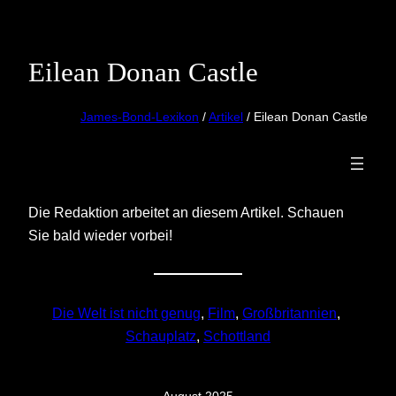
Skip
to
content
Eilean Donan Castle
James-Bond-Lexikon
/
Artikel
/ Eilean Donan Castle
Die Redaktion arbeitet an diesem Artikel. Schauen
Sie bald wieder vorbei!
Die Welt ist nicht genug
, 
Film
, 
Großbritannien
, 
Schauplatz
, 
Schottland
August 2025