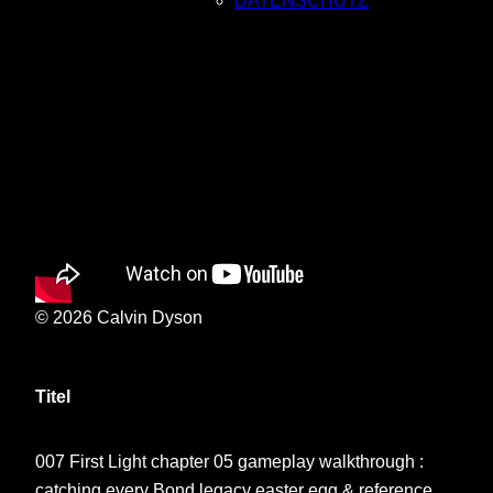
DATENSCHUTZ
© 2026 Calvin Dyson
Titel
007 First Light chapter 05 gameplay walkthrough :
catching every Bond legacy easter egg & reference