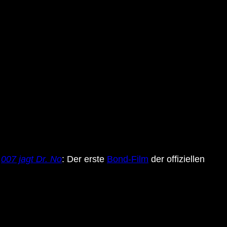
s
007 jagt Dr. No
: Der erste
Bond-Film
der offiziellen