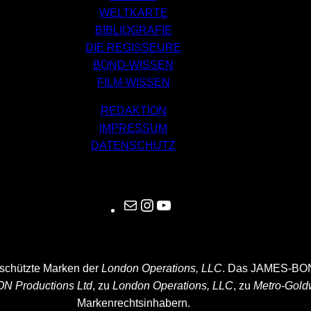
WELTKARTE
BIBLIOGRAFIE
DIE REGISSEURE
BOND-WISSEN
FILM-WISSEN
REDAKTION
IMPRESSUM
DATENSCHUTZ
Mail
Instagram
YouTube
eschützte Marken der
London Operations, LLC
. Das JAMES-BON
N Productions Ltd
, zu
London Operations, LLC
, zu
Metro-Gold
Markenrechtsinhabern.