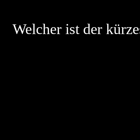
Skip
to
Welcher ist der kürz
content