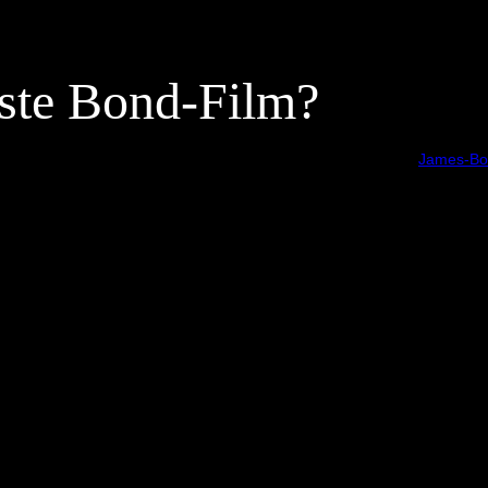
este Bond-Film?
James-Bo