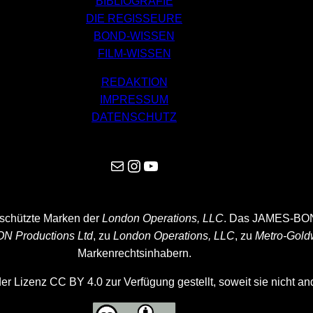
BIBLIOGRAFIE
DIE REGISSEURE
BOND-WISSEN
FILM-WISSEN
REDAKTION
IMPRESSUM
DATENSCHUTZ
Mail
Instagram
YouTube
eschützte Marken der
London Operations, LLC
. Das JAMES-BON
N Productions Ltd
, zu
London Operations, LLC
, zu
Metro-Gold
Markenrechtsinhabern.
der Lizenz CC BY 4.0 zur Verfügung gestellt, soweit sie nicht a