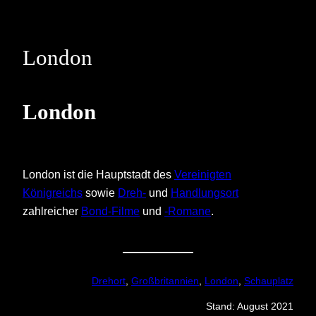
Skip
to
content
London
London
London ist die Hauptstadt des
Vereinigten
Königreichs
sowie
Dreh-
und
Handlungsort
zahlreicher
Bond-Filme
und
-Romane
.
Drehort
, 
Großbritannien
, 
London
, 
Schauplatz
Stand: August 2021