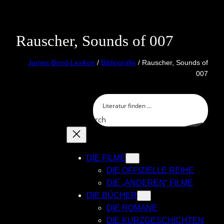
Skip
to
content
Rauscher, Sounds of 007
James-Bond-Lexikon
/
Bibliografie
/ Rauscher, Sounds of
007
Search
DIE FILME
DIE OFFIZIELLE REIHE
DIE „ANDEREN“ FILME
DIE BÜCHER
DIE ROMANE
DIE KURZGESCHICHTEN